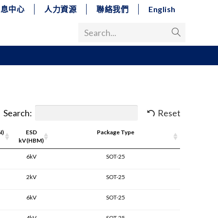
消息中心
人力資源
聯絡我們
English
Search...
Search:
Reset
N)
ESD
Package Type
kV(HBM)
6kV
SOT-25
2kV
SOT-25
6kV
SOT-25
4kV
SOT-25