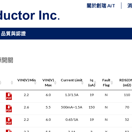
關於創瑞 AiT
品質與認證
電源開關
Pdf
VIN(V) Min
VIN(V)
Current Limit
Iq
Fault
RDS(O
Link
Max
(uA)
Flag
(mΩ)
2.2
6.0
1.3/1.5A
19
N
110
2.6
5.5
500mA~1.5A
150
N
70
2.2
6.0
0.65/1A
19
N
52
2.7
5.5
2.1A
3
Y
52