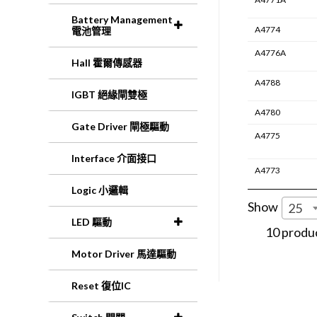
Battery Management
A4774
電池管理
A4776A
Hall 霍爾傳感器
A4788
IGBT 絕緣閘雙極
A4780
Gate Driver 閘極驅動
A4775
Interface 介面接口
A4773
Logic 小邏輯
Show
25
LED 驅動
10 produ
Motor Driver 馬達驅動
Reset 復位IC