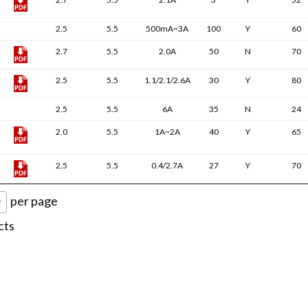
2.5
5.5
500mA~3A
100
Y
60
2.7
5.5
2.0A
50
N
70
2.5
5.5
1.1/2.1/2.6A
30
Y
80
2.5
5.5
6A
35
N
24
2.0
5.5
1A~2A
40
Y
65
2.5
5.5
0.4/2.7A
27
Y
70
per page
cts