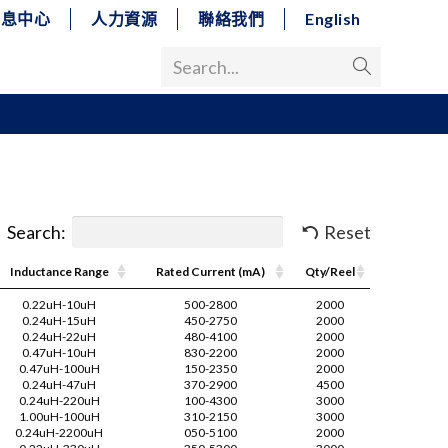
消息中心
人力資源
聯絡我們
English
Search...
Search:
Reset
Inductance Range
Rated Current (mA)
Qty/Reel
0.22uH-10uH
500-2800
2000
0.24uH-15uH
450-2750
2000
0.24uH-22uH
480-4100
2000
0.47uH-10uH
830-2200
2000
0.47uH-100uH
150-2350
2000
0.24uH-47uH
370-2900
4500
0.24uH-220uH
100-4300
3000
1.00uH-100uH
310-2150
3000
0.24uH-2200uH
050-5100
2000