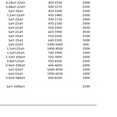
0.24uH-22uH
450-4700
2000
0.68uH-22uH
300-1570
2500
1uH-10uH
450-1300
2500
1.2uH-22uH
410-1480
2000
1uH-22uH
500-1710
2000
1uH-22uH
470-2100
2000
1uH-22uH
500-1900
4500
1uH-22uH
620-1900
4500
1uH-33uH
550-3200
3500
1uH-15uH
640-2300
1000
1uH-22uH
1000-3600
800
1.5uH-22uH
1400-4500
1500
1.5uH-22uH
700-1900
1000
2.5uH-100uH
320-1800
1000
0.8uH-22uH
950-4100
2000
0.9uH-100uH
660-4600
2000
1uH-22uH
1600-4500
1000
1uH-22uH
1900-6200
1000
0.9uH-680uH
600-8500
1000
1uH-1000uH
2500