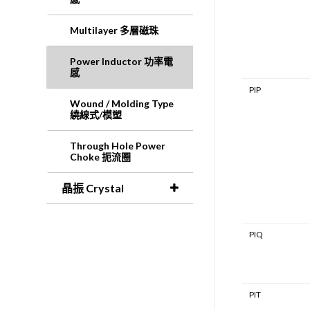
Multilayer 多層磁珠
Power Inductor 功率電
感
PIP
Wound / Molding Type
繞線式/模塑
Through Hole Power
Choke 扼流圈
晶振 Crystal
PIQ
PIT