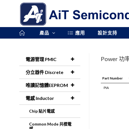
產品
應用
設計支持
Power 
電源管理 PMIC
分立器件 Discrete
Part Number
唯讀記憶體EEPROM
PIA
電感 Inductor
Chip 貼片電感
Common Mode 共模電
感