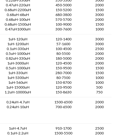
0.22uH-330uH
350-5300
3000
0.47uH-220uH
450-5000
2000
0.68uH-2200uH
150-5200
1500
0.68uH-68uH
680-3800
3000
0.68uH-100uH
570-5700
2000
0.68uH-1500uH
100-9000
1500
0.47uH1000uH
300-7600
1000
1uH-120uH
120-1400
3000
1uH-1200uH
57-1600
3000
0.1uH-330uH
100-4500
2500
0.5uH-1000uH
80-5500
2000
0.82uH-330uH
180-5000
2000
1uH-3000uH
120-4500
2000
0.5uH-1000uH
150-9500
1500
1uH-330uH
280-7000
1500
1uH-5300uH
80-7500
1000
1uH-560uH
150-8700
1000
1uH-15000uH
120-9500
500
1.2uH-10000uH
150-8630
750
0.24uH-4.7uH
1500-6500
2000
0.24uH-10uH
700-6500
2000
1uH-4.7uH
910-1700
2500
0.1uH-2.2uH
1500-5500
2000