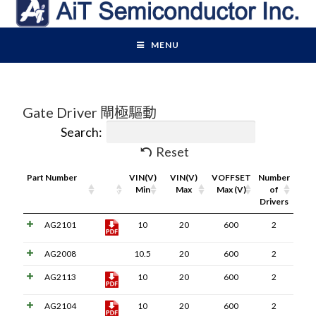
MENU
Gate Driver 閘極驅動
Search:
Reset
Part Number
Pdf
VIN(V)
VIN(V)
VOFFSET
Number
Link
Min
Max
Max (V)
of
Drivers
AG2101
10
20
600
2
AG2008
10.5
20
600
2
AG2113
10
20
600
2
AG2104
10
20
600
2