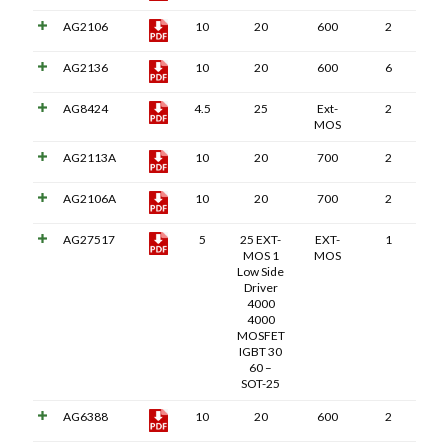
AG2106
10
20
600
2
AG2136
10
20
600
6
AG8424
4.5
25
Ext-
2
MOS
AG2113A
10
20
700
2
AG2106A
10
20
700
2
AG27517
5
25 EXT-
EXT-
1
MOS 1
MOS
Low Side
Driver
4000
4000
MOSFET
IGBT 30
60 –
SOT-25
AG6388
10
20
600
2