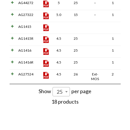
AG44272
5
25
–
1
AG27322
5.0
15
–
1
AG1415
AG1415R
4.5
25
1
AG1416
4.5
25
1
AG1416R
4.5
25
1
AG27524
4.5
26
Ext-
2
MOS
Show
per page
25
18 products