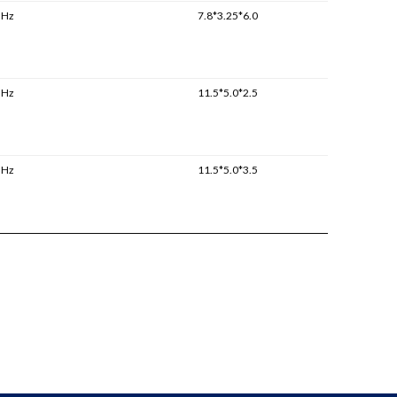
MHz
7.8*3.25*6.0
MHz
11.5*5.0*2.5
MHz
11.5*5.0*3.5