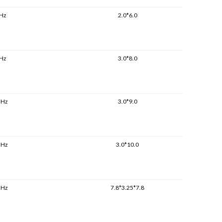
Hz
2.0*6.0
Hz
3.0*8.0
MHz
3.0*9.0
MHz
3.0*10.0
MHz
7.8*3.25*7.8