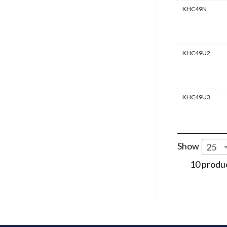
KHC49N
KHC49U2
KHC49U3
Show
25
10 produ