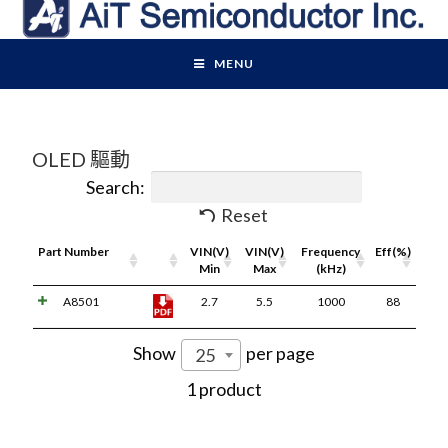
MENU
OLED 驅動
Search:
Reset
Part Number
Pdf
VIN(V)
VIN(V)
Frequency
Eff(%)
Link
Min
Max
(kHz)
A8501
2.7
5.5
1000
88
Show
per page
25
1 product