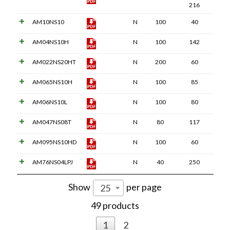
216
AM10NS10
N
100
40
AM04NS10H
N
100
142
AM022NS20HT
N
200
60
AM065NS10H
N
100
85
AM06NS10L
N
100
80
AM047NS08T
N
80
117
AM095NS10HD
N
100
60
AM76NS04LPJ
N
40
250
Show
per page
25
49 products
1
2