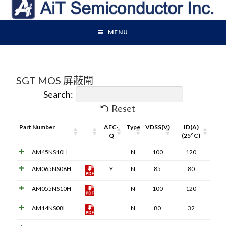
MENU
SGT MOS 屏蔽閘
Search:
Reset
Part Number
Pdf
AEC-
Type
VDSS(V)
ID(A)
Link
Q
(25°C)
AM45NS10H
N
100
120
AM065NS08H
Y
N
85
80
AM055NS10H
N
100
120
AM14NS08L
N
80
32