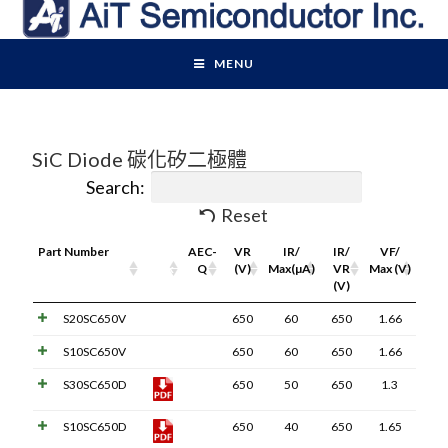
MENU
SiC Diode 碳化矽二極體
Search:
Reset
Part Number
Pdf
AEC-
VR
IR/
IR/
VF/
Link
Q
(V)
Max(µA)
VR
Max (V)
(V)
S20SC650V
650
60
650
1.66
S10SC650V
650
60
650
1.66
S30SC650D
650
50
650
1.3
S10SC650D
650
40
650
1.65